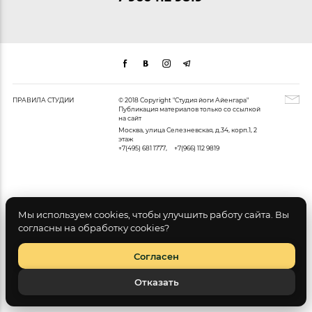
ПРАВИЛА СТУДИИ
© 2018 Copyright "Студия йоги Айенгара"
Публикация материалов только со ссылкой
на сайт
Москва, улица Селезневская, д.34, корп.1, 2
этаж
+7(495) 681 1777
,
+7(966) 112 9819
Мы используем cookies, чтобы улучшить работу сайта. Вы
согласны на обработку cookies?
Согласен
Отказать